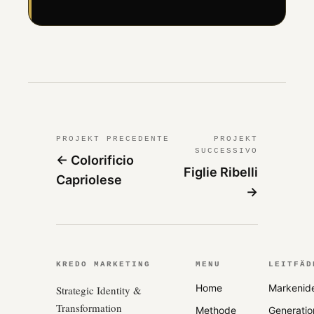
PROJEKT PRECEDENTE
PROJEKT
SUCCESSIVO
← Colorificio
Figlie Ribelli
Capriolese
→
KREDO MARKETING
MENU
LEITFÄD
Home
Markenide
Strategic Identity &
Transformation
Methode
Generati