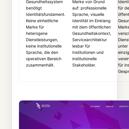
Gesundheitssystem
Marke von Grund
Ident
benötigt
auf: professionelle
für d
Identitätsfundament.
Sprache, visuelle
öffen
Keine einheitliche
Identität im Einklang
Gesun
Marke für
mit dem öffentlichen
Marke
heterogene
Gesundheitskontext,
versc
Dienstleistungen,
Servicearchitektur
Diens
keine institutionelle
lesbar für
unter
Sprache, die den
Institutionen und
einzi
operativen Bereich
institutionelle
verei
zusammenhält.
Stakeholder.
für in
Gespr