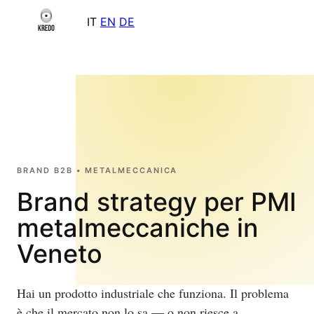
IT
EN
DE
BRAND B2B • METALMECCANICA
Brand strategy per PMI
metalmeccaniche in
Veneto
Hai un prodotto industriale che funziona. Il problema
è che il mercato non lo sa — o non riesce a