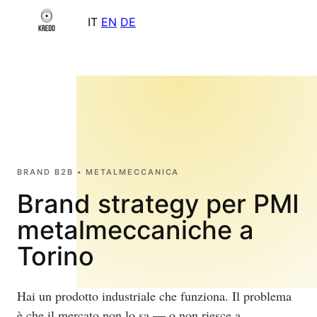
IT
EN
DE
BRAND B2B • METALMECCANICA
Brand strategy per PMI
metalmeccaniche a
Torino
Hai un prodotto industriale che funziona. Il problema
è che il mercato non lo sa — o non riesce a