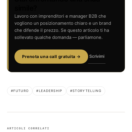
simile?
Lavoro con imprenditori e manager B2B che
vogliono un posizionamento chiaro e un brand
che difende il prezzo. Se questo articolo ti ha
sollevato qualche domanda — parliamone.
Scrivimi
Prenota una call gratuita →
#FUTURO
#LEADERSHIP
#STORYTELLING
ARTICOLI CORRELATI