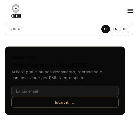
IT
EN
DE
LINGUA
Newsletter
Aggiornamenti sul brand B2B
Articoli pratici su posizionamento, rebranding e
comunicazione per PMI. Niente spam.
Iscriviti →