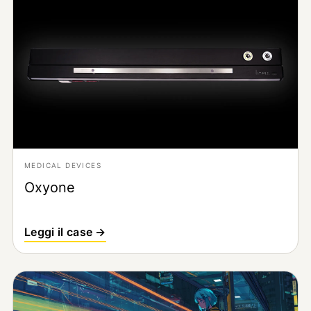
MEDICAL DEVICES
Oxyone
Leggi il case →