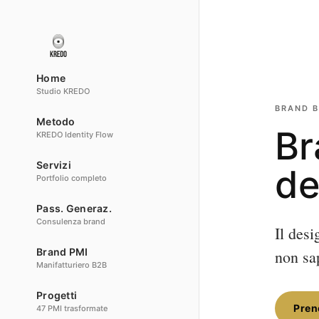
Home
Studio KREDO
BRAND 
Metodo
Br
KREDO Identity Flow
Servizi
de
Portfolio completo
Pass. Generaz.
Consulenza brand
Il des
Brand PMI
non sa
Manifatturiero B2B
Progetti
Pren
47 PMI trasformate