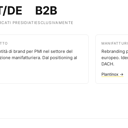
T/DE
B2B
CATI PRESIDIATI
ESCLUSIVAMENTE
OTTO
MANIFATTURI
tità di brand per PMI nel settore del
Rebranding p
ione manifatturiera. Dal positioning al
europeo. Ide
DACH.
Plantinox →