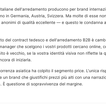
italiane dell'arredamento producono per brand internazion
no in Germania, Austria, Svizzera. Ma molte di esse no
ri anonimi di qualità eccellente — e questo le condanna a
to del contract tedesco e dell'arredamento B2B è cambiato.
y manager che scelgono i vostri prodotti cercano online, c
ito è vecchio, se la vostra identità visiva non riflette la 
cora di iniziarla.
orrenza asiatica ha colpito il segmento price. L'unica ri
e un brand che giustifichi prezzi più alti con una narraz
a. È questione di sopravvivenza del margine.