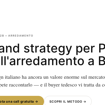
B2B • ARREDAMENTO
and strategy per 
ll'arredamento a 
ign italiano ha ancora un valore enorme sul mercat
pete raccontarlo — e il buyer tedesco vi tratta da
ota una call gratuita →
SCOPRI IL METODO →