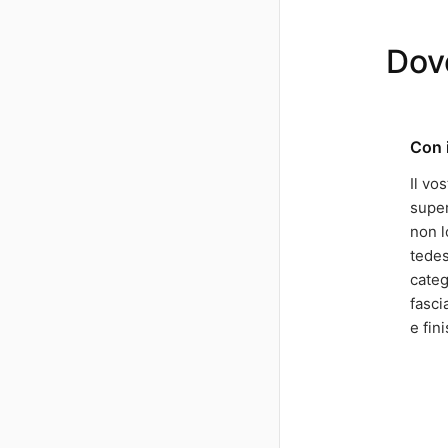
Dove
Con i
Il vo
super
non l
tedes
categ
fasci
e fin