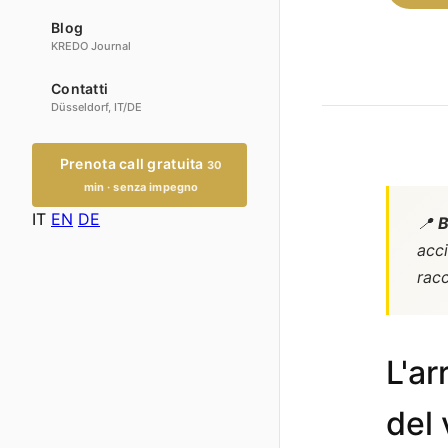
Blog
KREDO Journal
Contatti
Düsseldorf, IT/DE
Prenota call gratuita
30
min · senza impegno
IT
EN
DE
📍
B
acci
racc
L'a
del 