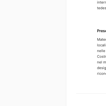
inter
tedes
Pres
Mater
local
nelle
Costr
nel m
desig
ricon