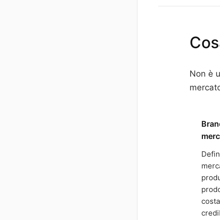
Cos
Non è u
mercato
Bran
merc
Defin
merca
produ
prodo
cost
credi