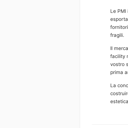
Le PMI 
esporta
fornito
fragili.
Il merca
facilit
vostro s
prima an
La conc
costruir
estetic