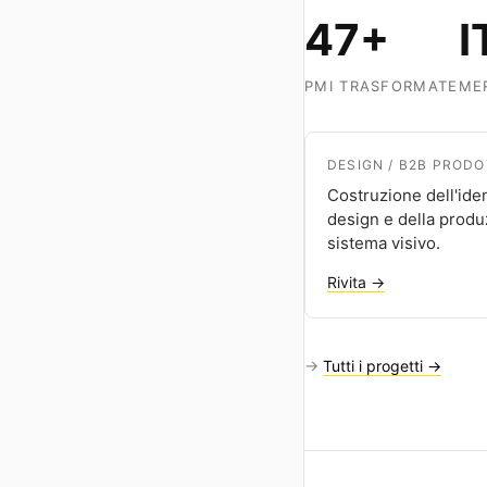
47+
I
PMI TRASFORMATE
MER
DESIGN / B2B PROD
Costruzione dell'iden
design e della produz
sistema visivo.
Rivita →
→
Tutti i progetti →