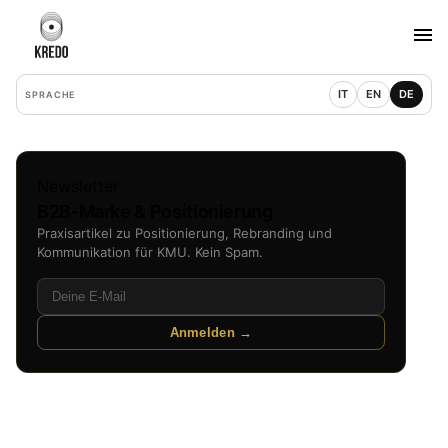
IT
EN
DE
SPRACHE
Newsletter
B2B-Marke & Positionierung
Praxisartikel zu Positionierung, Rebranding und
Kommunikation für KMU. Kein Spam.
Anmelden →