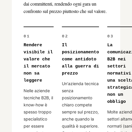
dai committenti, rendendo ogni gara un
confronto sul prezzo piuttosto che sul valore.
01
02
03
Rendere
Il
La
visibile il
posizionamento
comunicaz
valore che
come antidoto
B2B nei
il mercato
alla guerra di
settori
non sa
prezzo
normativi
leggere
una scelt
Un'azienda tecnica
strategic
Nelle aziende
senza
non un
tecniche B2B, il
posizionamento
obbligo
know-how è
chiaro compete
spesso troppo
sempre sul prezzo,
Molte aziend
specialistico
anche quando la
settori alta
per essere
qualità è superiore.
normati (sani