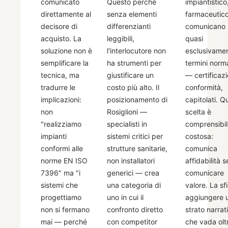
comunicato
Questo perché
impiantistico
direttamente al
senza elementi
farmaceutico
decisore di
differenzianti
comunicano
acquisto. La
leggibili,
quasi
soluzione non è
l'interlocutore non
esclusivamen
semplificare la
ha strumenti per
termini norma
tecnica, ma
giustificare un
— certificazi
tradurre le
costo più alto. Il
conformità,
implicazioni:
posizionamento di
capitolati. Q
non
Rosiglioni —
scelta è
"realizziamo
specialisti in
comprensibi
impianti
sistemi critici per
costosa:
conformi alle
strutture sanitarie,
comunica
norme EN ISO
non installatori
affidabilità 
7396" ma "i
generici — crea
comunicare
sistemi che
una categoria di
valore. La sf
progettiamo
uno in cui il
aggiungere 
non si fermano
confronto diretto
strato narrat
mai — perché
con competitor
che vada oltr