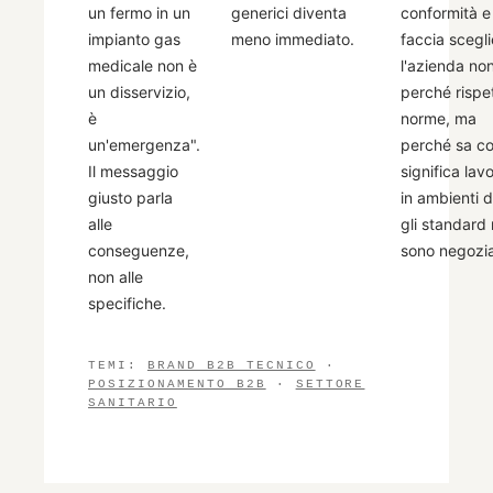
un fermo in un
generici diventa
conformità e
impianto gas
meno immediato.
faccia scegli
medicale non è
l'azienda non
un disservizio,
perché rispet
è
norme, ma
un'emergenza".
perché sa c
Il messaggio
significa lav
giusto parla
in ambienti 
alle
gli standard
conseguenze,
sono negoziab
non alle
specifiche.
TEMI:
BRAND B2B TECNICO
·
POSIZIONAMENTO B2B
·
SETTORE
SANITARIO