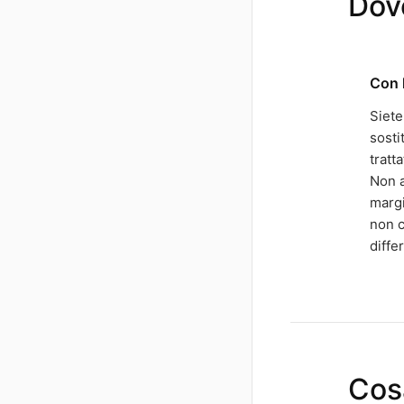
Dove
Con 
Siete
sosti
tratt
Non a
margi
non 
diffe
Cos