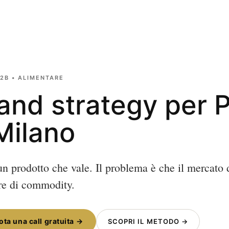
2B • ALIMENTARE
and strategy per P
Milano
n prodotto che vale. Il problema è che il mercato 
ore di commodity.
ota una call gratuita →
SCOPRI IL METODO →