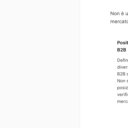
Non è u
mercato
Posit
B2B
Defin
diver
B2B d
Non 
posiz
verif
merca