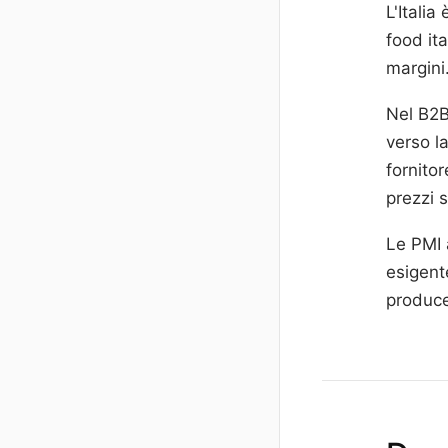
L'Itali
food it
margini
Nel B2B
verso l
fornitor
prezzi s
Le PMI 
esigent
produce.