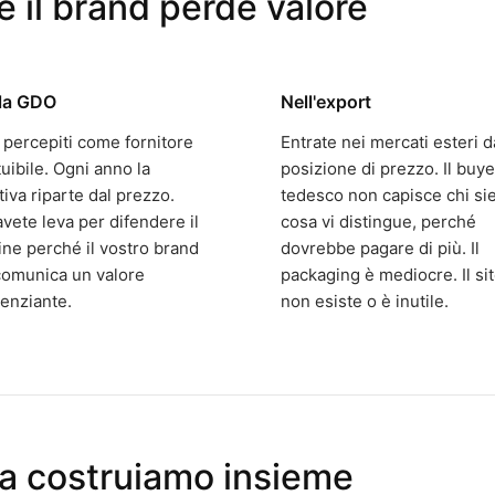
 il brand perde valore
la GDO
Nell'export
 percepiti come fornitore
Entrate nei mercati esteri d
tuibile. Ogni anno la
posizione di prezzo. Il buye
ativa riparte dal prezzo.
tedesco non capisce chi sie
vete leva per difendere il
cosa vi distingue, perché
ne perché il vostro brand
dovrebbe pagare di più. Il
comunica un valore
packaging è mediocre. Il si
renziante.
non esiste o è inutile.
a costruiamo insieme