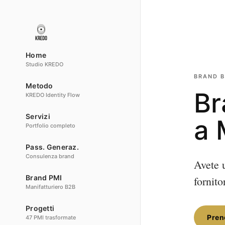
Home
Studio KREDO
BRAND B
Metodo
Br
KREDO Identity Flow
Servizi
a 
Portfolio completo
Pass. Generaz.
Consulenza brand
Avete u
Brand PMI
fornit
Manifatturiero B2B
Progetti
Pren
47 PMI trasformate