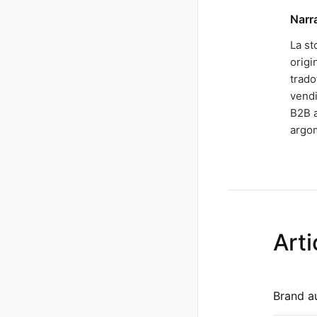
Narr
La st
origi
trado
vendi
B2B a
argo
Arti
Brand au