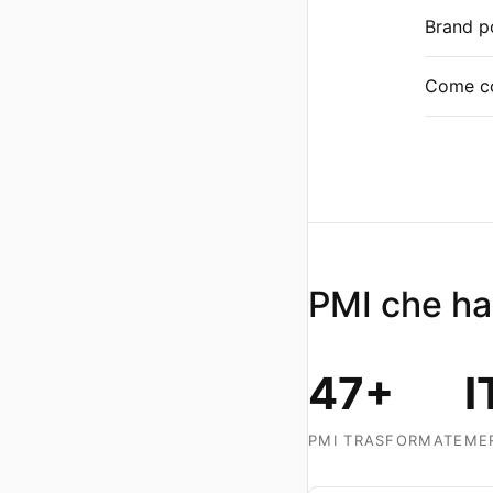
Brand po
Come co
PMI che ha
47+
I
PMI TRASFORMATE
MER