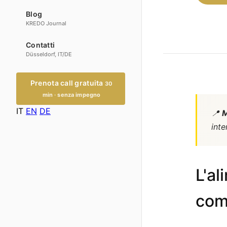
Blog
KREDO Journal
Contatti
Düsseldorf, IT/DE
Prenota call gratuita
30
min · senza impegno
IT
EN
DE
📍
M
inte
L'al
com