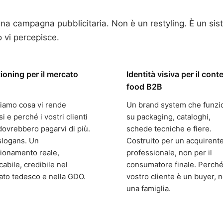
na campagna pubblicitaria. Non è un restyling. È un sis
 vi percepisce.
ioning per il mercato
Identità visiva per il cont
food B2B
iamo cosa vi rende
Un brand system che funzi
si e perché i vostri clienti
su packaging, cataloghi,
ovrebbero pagarvi di più.
schede tecniche e fiere.
slogans. Un
Costruito per un acquirent
ionamento reale,
professionale, non per il
icabile, credibile nel
consumatore finale. Perché 
to tedesco e nella GDO.
vostro cliente è un buyer, 
una famiglia.