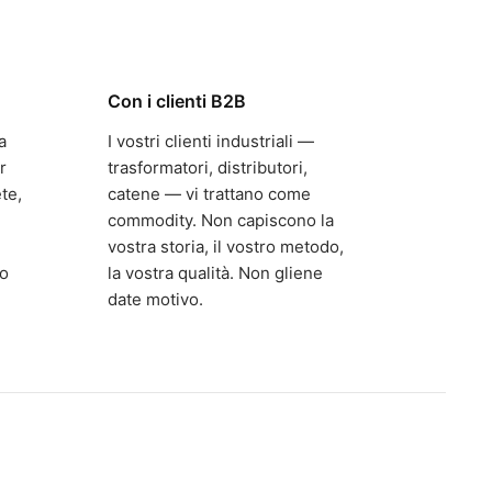
Con i clienti B2B
a
I vostri clienti industriali —
r
trasformatori, distributori,
te,
catene — vi trattano come
commodity. Non capiscono la
vostra storia, il vostro metodo,
to
la vostra qualità. Non gliene
date motivo.