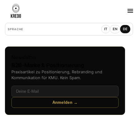
IT
EN
DE
SPRACHE
Newsletter
B2B-Marke & Positionierung
Praxisartikel zu Positionierung, Rebranding und
Kommunikation für KMU. Kein Spam.
Anmelden →