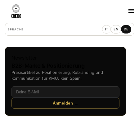
IT
EN
DE
SPRACHE
Newsletter
B2B-Marke & Positionierung
Praxisartikel zu Positionierung, Rebranding und
Kommunikation für KMU. Kein Spam.
Anmelden →