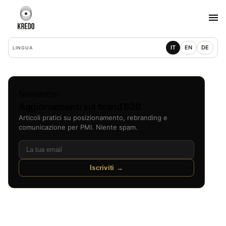
IT
EN
DE
LINGUA
Newsletter
Aggiornamenti sul brand B2B
Articoli pratici su posizionamento, rebranding e
comunicazione per PMI. Niente spam.
Iscriviti →