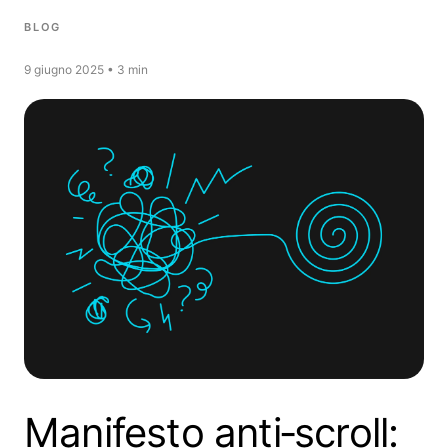
BLOG
9 giugno 2025 • 3 min
Manifesto anti‑scroll: